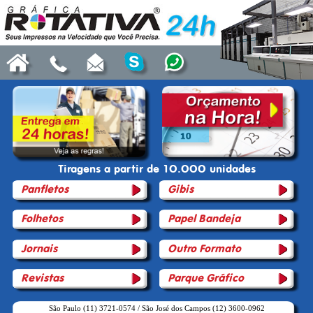
Tiragens a partir de 1O.OOO unidades
Panfletos
Gibis
Folhetos
Papel Bandeja
Jornais
Outro Formato
Revistas
Parque Gráfico
São Paulo (11) 3721-0574
/
São José dos Campos (12) 3600-0962