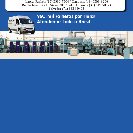
Litoral Paulista (13) 3500-7364
/
Campinas (19) 3500-6268
Rio de Janeiro (21) 2422-0207
/
Belo Horizonte (31) 3197-0224
Salvador (71) 3838-9403
96O mil Folhetos por Hora!
Atendemos todo o Brasil.