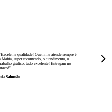
“Excelente qualidade! Quem me atende sempre é
“Empresa 
a Mabia, super recomendo, o atendimento, o
trabalho,
trabalho gráfico, tudo excelente! Entregam no
nota 10.
prazo!”
nia Salomão
Mayara 