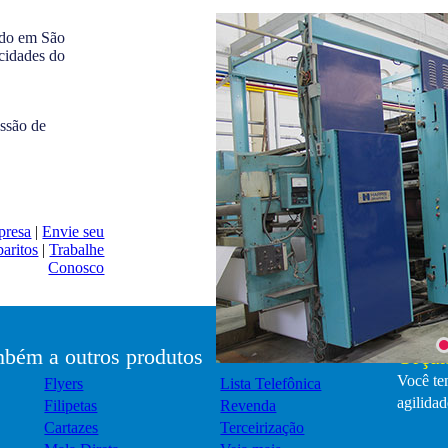
ado em São
cidades do
ssão de
presa
|
Envie seu
aritos
|
Trabalhe
Conosco
bém a outros produtos
Orçam
Você tem
Flyers
Lista Telefônica
agilidad
Filipetas
Revenda
Cartazes
Terceirização