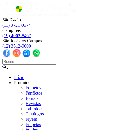
☰
São Paulo
(11) 3721-0574
Campinas
(19) 4062-8467
São José dos Campos
(12) 3512-9000
Início
Produtos
Folhetos
Panfletos
Jornais
Revistas
Tabloides
Catálogos
Flyers
Filipetas
Folders