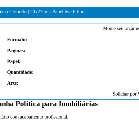
erso Colorido | 20x27cm - Papel lwc brilho
Monte seu orçamen
Formato:
Páginas:
Papel:
ivos, a qualidade dos materiais é
“Excelente qualidade, atendimento e tr
 a entrega super rápida.”
gráfico. Entregam no prazo!”
Quantidade:
Arte:
ina
Tânia Salomão
Solicitar por
ha Política para Imobiliárias
liário com acabamento profissional.