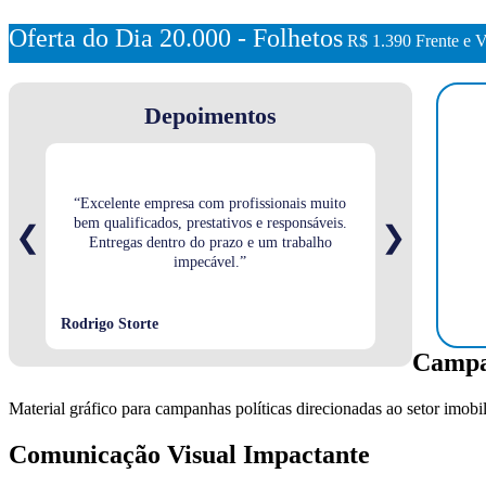
Oferta do Dia 20.000 - Folhetos
R$ 1.390
Frente e V
Depoimentos
“Excelente empresa com profissionais muito
bem qualificados, prestativos e responsáveis.
“Sempre prestat
❮
❯
Entregas dentro do prazo e um trabalho
ótima e
impecável.”
Rodrigo Storte
Stéfany Christ
Campan
Material gráfico para campanhas políticas direcionadas ao setor imobi
Comunicação Visual Impactante