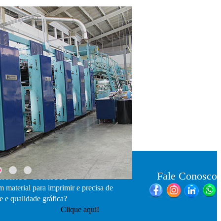
entos Gráficos
Fale Conosco
 material para imprimir e precisa de
e e qualidade gráfica?
Clique aqui!