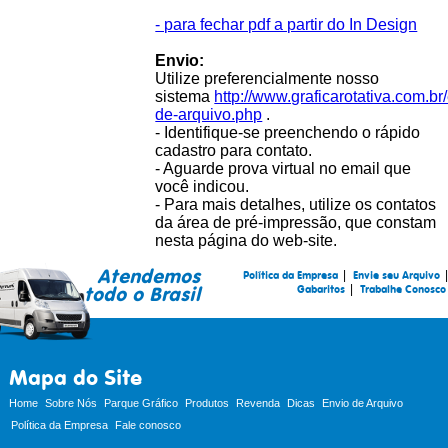
- para fechar pdf a partir do In Design
Envio:
Utilize preferencialmente nosso
sistema
http://www.graficarotativa.com.br
de-arquivo.php
.
- Identifique-se preenchendo o rápido
cadastro para contato.
- Aguarde prova virtual no email que
você indicou.
- Para mais detalhes, utilize os contatos
da área de pré-impressão, que constam
nesta página do web-site.
Atendemos
|
|
Política da Empresa
Envie seu Arquivo
|
todo o Brasil
Gabaritos
Trabalhe Conosco
Mapa do Site
Home
Sobre Nós
Parque Gráfico
Produtos
Revenda
Dicas
Envio de Arquivo
Política da Empresa
Fale conosco