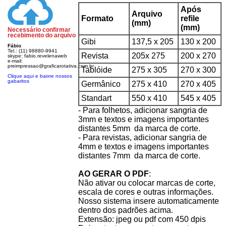
Após
Arquivo
Formato
refile
(mm)
(mm)
Necessário confirmar
recebimento do arquivo
Gibi
137,5 x 205
130 x 200
Fábio
Tel.: (11) 98880-9941
Revista
205x 275
200 x 270
skype: fabio.revelenaweb
e-mail:
preimpressao@graficarotativa.com.br
Tablóide
275 x 305
270 x 300
Clique aqui e baixre nossos
gabaritos
Germânico
275 x 410
270 x 405
Standart
550 x 410
545 x 405
- Para folhetos, adicionar sangria de
3mm e textos e imagens importantes
distantes 5mm da marca de corte.
- Para revistas,
adicionar sangria de
4mm e textos e imagens importantes
distantes 7mm da marca de corte.
AO GERAR O PDF
:
Não ativar ou colocar marcas de corte,
escala de cores e outras informações.
Nosso sistema insere automaticamente
dentro dos padrões acima.
Extensão:
jpeg ou pdf com 450 dpis