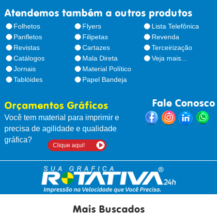
Atendemos também a outros produtos
Folhetos
Flyers
Lista Telefônica
Panfletos
Filipetas
Revenda
Revistas
Cartazes
Terceirização
Catálogos
Mala Direta
Veja mais...
Jornais
Material Político
Tablóides
Papel Bandeja
Fale Conosco
Orçamentos Gráficos
Você tem material para imprimir e
precisa de agilidade e qualidade
gráfica?
Clique aqui!
Mais Buscados