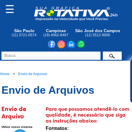
☰
São Paulo
Campinas
São José dos Campos
(11) 3721-0574
(19) 4062-8467
(12) 3512-9000
Home
Envio de Arquivos
Envio de Arquivos
Envio de
Para que possamos atendê-lo com
qualidade, é necessário que siga
Arquivo
as instruções abaixo:
Utilize nosso sistema
Formatos: