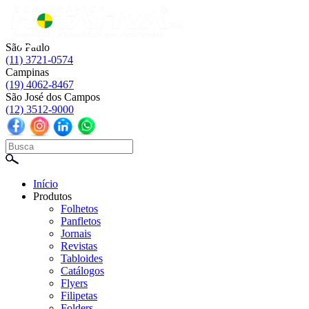
☰
São Paulo
(11) 3721-0574
Campinas
(19) 4062-8467
São José dos Campos
(12) 3512-9000
Início
Produtos
Folhetos
Panfletos
Jornais
Revistas
Tabloides
Catálogos
Flyers
Filipetas
Folders