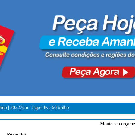
ido | 20x27cm - Papel lwc 60 brilho
Monte seu orçamen
Formato: