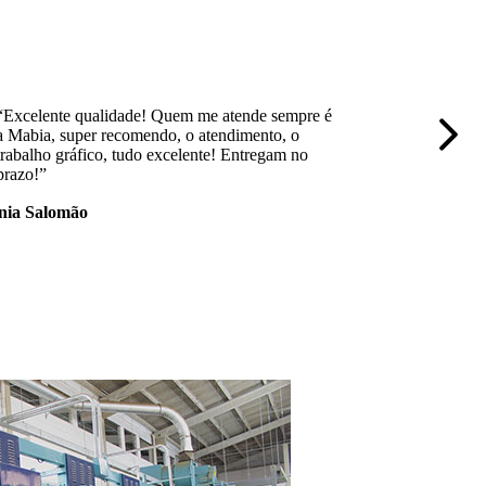
“Excelente qualidade! Quem me atende sempre é
“Empresa 
a Mabia, super recomendo, o atendimento, o
trabalho,
trabalho gráfico, tudo excelente! Entregam no
nota 10.
prazo!”
nia Salomão
Mayara 