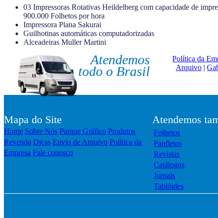
03 Impressoras Rotativas Heildelberg com capacidade de impre
900.000 Folhetos por hora
Impressora Plana Sakurai
Guilhotinas automáticas computadorizadas
Alceadeiras Muller Martini
Atendemos
Política da Em
Arquivo
|
Gab
todo o Brasil
Mapa do Site
Atendemos tam
Home
Sobre Nós
Parque Gráfico
Produtos
Folhetos
Revenda
Dicas
Envio de Arquivo
Política da
Panfletos
Empresa
Fale conosco
Revistas
Catálogos
Jornais
Tablóides