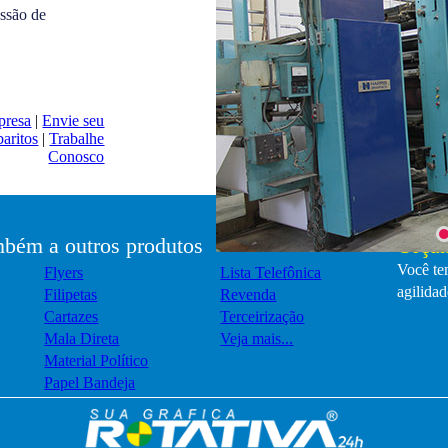
ssão de
presa
|
Envie seu
aritos
|
Trabalhe
Conosco
bém a outros produtos
Orçam
Você tem
Flyers
Lista Telefônica
agilidad
Filipetas
Revenda
Cartazes
Terceirização
Mala Direta
Veja mais...
Material Político
Papel Bandeja