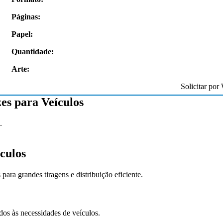
Páginas:
Papel:
ivos, a qualidade dos materiais é
“Excelente qualidade, atendimento e tr
 a entrega super rápida.”
gráfico. Entregam no prazo!”
Quantidade:
Arte:
ina
Tânia Salomão
Solicitar por
es para Veículos
.
culos
ara grandes tiragens e distribuição eficiente.
dos às necessidades de veículos.