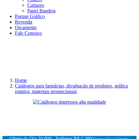
Cartazes
Papel Bandeja
Parque Gráfico
Revenda
Orçamento
Fale Conosco
Home
Catálogos para farmácias, divulgação de produtos, gráfica
rotativa, materiais promocionais
Oferta do Dia 20.000 - Folhetos
R$ 1.390