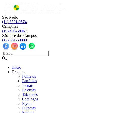
☰
São Paulo
(11) 3721-0574
Campinas
(19) 4062-8467
São José dos Campos
(12) 3512-9000
Início
Produtos
Folhetos
Panfletos
Jornais
Revistas
Tabloides
Catálogos
Flyers
Filipetas
Folders