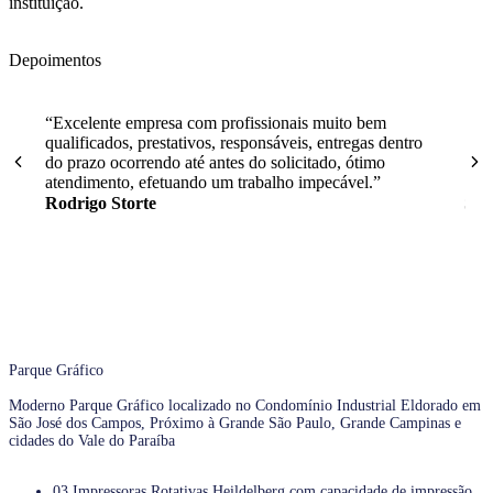
instituição.
Depoimentos
“Excelente empresa com profissionais muito bem
“Sem
qualificados, prestativos, responsáveis, entregas dentro
a e
do prazo ocorrendo até antes do solicitado, ótimo
gra
atendimento, efetuando um trabalho impecável.”
Rodrigo Storte
Sté
Parque Gráfico
Moderno Parque Gráfico localizado no Condomínio Industrial Eldorado em
São José dos Campos, Próximo à Grande São Paulo, Grande Campinas e
cidades do Vale do Paraíba
03 Impressoras Rotativas Heildelberg com capacidade de impressão