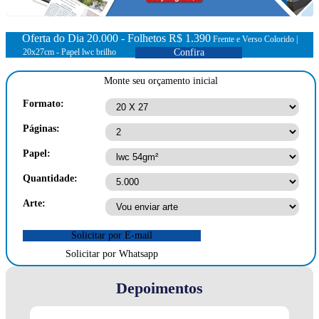
Oferta do Dia 20.000 - Folhetos
R$ 1.390
Frente e Verso Colorido |
20x27cm - Papel lwc brilho
Confira
Monte seu orçamento inicial
Formato:
Páginas:
Papel:
Quantidade:
Arte:
Solicitar por E-mail
Solicitar por Whatsapp
Depoimentos