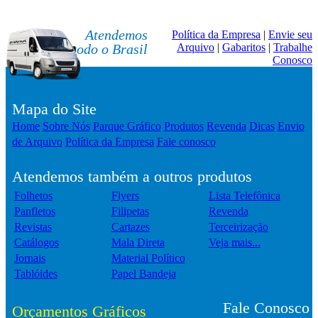
Atendemos
Política da Empresa
|
Envie seu
todo o Brasil
Arquivo
|
Gabaritos
|
Trabalhe
Conosco
Mapa do Site
Home
Sobre Nós
Parque Gráfico
Produtos
Revenda
Dicas
Envio
de Arquivo
Política da Empresa
Fale conosco
Atendemos também a outros produtos
Folhetos
Flyers
Lista Telefônica
Panfletos
Filipetas
Revenda
Revistas
Cartazes
Terceirização
Catálogos
Mala Direta
Veja mais...
Jornais
Material Político
Tablóides
Papel Bandeja
Fale Conosco
Orçamentos Gráficos