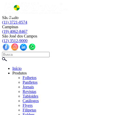
☰
São Paulo
(11) 3721-0574
Campinas
(19) 4062-8467
São José dos Campos
(12) 3512-9000
Início
Produtos
Folhetos
Panfletos
Jornais
Revistas
Tabloides
Catálogos
Flyers
Filipetas
Folders