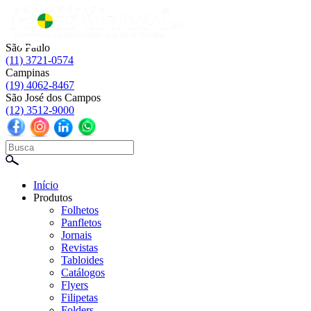
☰
São Paulo
(11) 3721-0574
Campinas
(19) 4062-8467
São José dos Campos
(12) 3512-9000
Início
Produtos
Folhetos
Panfletos
Jornais
Revistas
Tabloides
Catálogos
Flyers
Filipetas
Folders