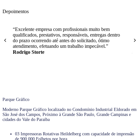
Depoimentos
“Excelente empresa com profissionais muito bem
“Sem
qualificados, prestativos, responsáveis, entregas dentro
a e
do prazo ocorrendo até antes do solicitado, ótimo
gra
atendimento, efetuando um trabalho impecável.”
Rodrigo Storte
Sté
Parque Gráfico
Moderno Parque Gráfico localizado no Condomínio Industrial Eldorado em
São José dos Campos, Próximo à Grande São Paulo, Grande Campinas e
cidades do Vale do Paraíba
03 Impressoras Rotativas Heildelberg com capacidade de impressão
de 900.000 Folhetos por hora