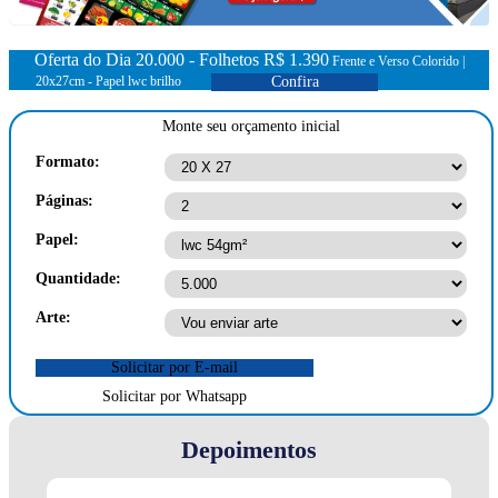
Oferta do Dia 20.000 - Folhetos
R$ 1.390
Frente e Verso Colorido |
20x27cm - Papel lwc brilho
Confira
Monte seu orçamento inicial
Formato:
Páginas:
Papel:
Quantidade:
Arte:
Solicitar por E-mail
Solicitar por Whatsapp
Depoimentos