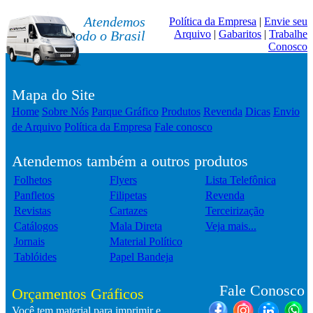
Atendemos
Política da Empresa
|
Envie seu
todo o Brasil
Arquivo
|
Gabaritos
|
Trabalhe
Conosco
Mapa do Site
Home
Sobre Nós
Parque Gráfico
Produtos
Revenda
Dicas
Envio
de Arquivo
Política da Empresa
Fale conosco
Atendemos também a outros produtos
Folhetos
Flyers
Lista Telefônica
Panfletos
Filipetas
Revenda
Revistas
Cartazes
Terceirização
Catálogos
Mala Direta
Veja mais...
Jornais
Material Político
Tablóides
Papel Bandeja
Fale Conosco
Orçamentos Gráficos
Você tem material para imprimir e