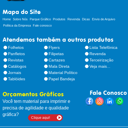
Mapa do Site
Home
Sobre Nós
Parque Gráfico
Produtos
Revenda
Dicas
Envio de Arquivo
Política da Empresa
Fale conosco
Atendemos também a outros produtos
Folhetos
Flyers
Lista Telefônica
Panfletos
Filipetas
Revenda
Revistas
Cartazes
Terceirização
Catálogos
Mala Direta
Veja mais...
Jornais
Material Político
Tablóides
Papel Bandeja
Fale Conosco
Orçamentos Gráficos
Você tem material para imprimir e
precisa de agilidade e qualidade
gráfica?
Clique aqui!