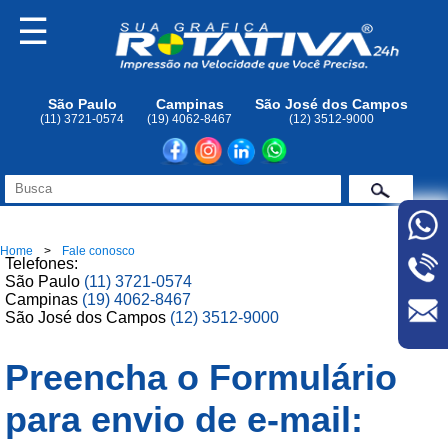
☰
São Paulo
Campinas
São José dos Campos
(11) 3721-0574
(19) 4062-8467
(12) 3512-9000
Home
Fale conosco
Telefones:
São Paulo
(11) 3721-0574
Campinas
(19) 4062-8467
São José dos Campos
(12) 3512-9000
Preencha o Formulário
para envio de e-mail: