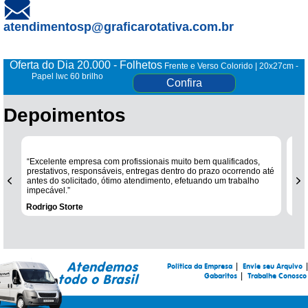
atendimentosp@graficarotativa.com.br
Oferta do Dia 20.000 - Folhetos
Frente e Verso Colorido | 20x27cm -
Papel lwc 60 brilho
Confira
Depoimentos
“Excelente empresa com profissionais muito bem qualificados,
“Sem
prestativos, responsáveis, entregas dentro do prazo ocorrendo até
ent
antes do solicitado, ótimo atendimento, efetuando um trabalho
pro
impecável.”
Rodrigo Storte
Sté
Atendemos
|
|
Política da Empresa
Envie seu Arquivo
|
todo o Brasil
Gabaritos
Trabalhe Conosco