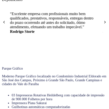
“Excelente empresa com profissionais muito bem
“Sem
qualificados, prestativos, responsáveis, entregas dentro
a e
do prazo ocorrendo até antes do solicitado, ótimo
gra
atendimento, efetuando um trabalho impecável.”
Rodrigo Storte
Sté
Parque Gráfico
Moderno Parque Gráfico localizado no Condomínio Industrial Eldorado em
São José dos Campos, Próximo à Grande São Paulo, Grande Campinas e
cidades do Vale do Paraíba
03 Impressoras Rotativas Heildelberg com capacidade de impressão
de 900.000 Folhetos por hora
Impressora Plana Sakurai
Guilhotinas automáticas computadorizadas