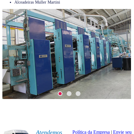
Alceadeiras Muller Martini
Atendemos
Política da Empresa
|
Envie seu