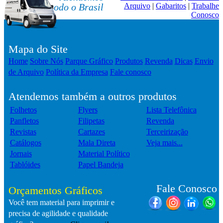
todo o Brasil
Arquivo
|
Gabaritos
|
Trabalhe
Conosco
Mapa do Site
Home
Sobre Nós
Parque Gráfico
Produtos
Revenda
Dicas
Envio
de Arquivo
Política da Empresa
Fale conosco
Atendemos também a outros produtos
Folhetos
Flyers
Lista Telefônica
Panfletos
Filipetas
Revenda
Revistas
Cartazes
Terceirização
Catálogos
Mala Direta
Veja mais...
Jornais
Material Político
Tablóides
Papel Bandeja
Fale Conosco
Orçamentos Gráficos
Você tem material para imprimir e
precisa de agilidade e qualidade