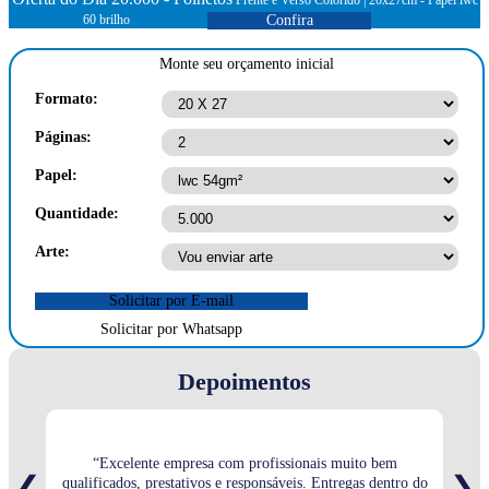
Frente e Verso Colorido | 20x27cm - Papel lwc
60 brilho
Confira
Monte seu orçamento inicial
Formato:
Páginas:
Papel:
Quantidade:
Arte:
Solicitar por E-mail
Solicitar por Whatsapp
Depoimentos
“Excelente empresa com profissionais muito bem
“Sem
❮
❯
qualificados, prestativos e responsáveis. Entregas dentro do