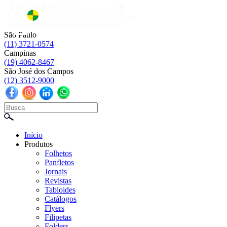
☰
São Paulo
(11) 3721-0574
Campinas
(19) 4062-8467
São José dos Campos
(12) 3512-9000
Início
Produtos
Folhetos
Panfletos
Jornais
Revistas
Tabloides
Catálogos
Flyers
Filipetas
Folders