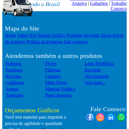
todo o Brasil
Arquivo
|
Gabaritos
|
Trabalhe
Conosco
Mapa do Site
Home
Sobre Nós
Parque Gráfico
Produtos
Revenda
Dicas
Envio
de Arquivo
Política da Empresa
Fale conosco
Atendemos também a outros produtos
Folhetos
Flyers
Lista Telefônica
Panfletos
Filipetas
Revenda
Revistas
Cartazes
Terceirização
Catálogos
Mala Direta
Veja mais...
Jornais
Material Político
Tablóides
Papel Bandeja
Fale Conosco
Orçamentos Gráficos
Você tem material para imprimir e
precisa de agilidade e qualidade