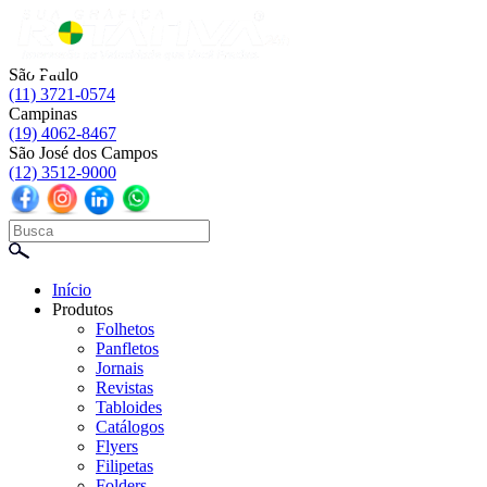
☰
São Paulo
(11) 3721-0574
Campinas
(19) 4062-8467
São José dos Campos
(12) 3512-9000
Início
Produtos
Folhetos
Panfletos
Jornais
Revistas
Tabloides
Catálogos
Flyers
Filipetas
Folders