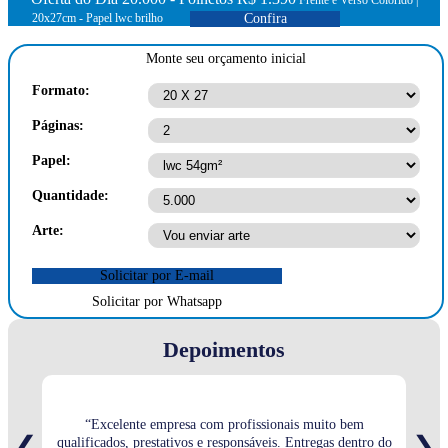
Frente e Verso Colorido |
20x27cm - Papel lwc brilho
Confira
Monte seu orçamento inicial
Formato:
Páginas:
Papel:
Quantidade:
Arte:
Solicitar por E-mail
Solicitar por Whatsapp
Depoimentos
“Excelente empresa com profissionais muito bem
“Sem
❮
❯
qualificados, prestativos e responsáveis. Entregas dentro do