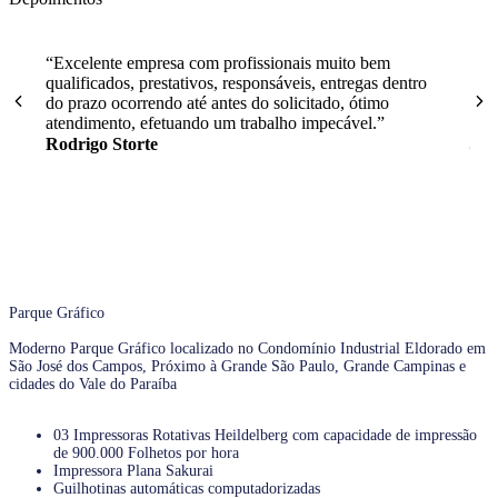
“Excelente empresa com profissionais muito bem
“Sem
qualificados, prestativos, responsáveis, entregas dentro
a e
do prazo ocorrendo até antes do solicitado, ótimo
gra
atendimento, efetuando um trabalho impecável.”
Rodrigo Storte
Sté
Parque Gráfico
Moderno Parque Gráfico localizado no Condomínio Industrial Eldorado em
São José dos Campos, Próximo à Grande São Paulo, Grande Campinas e
cidades do Vale do Paraíba
03 Impressoras Rotativas Heildelberg com capacidade de impressão
de 900.000 Folhetos por hora
Impressora Plana Sakurai
Guilhotinas automáticas computadorizadas