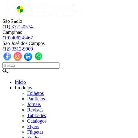
☰
São Paulo
(11) 3721-0574
Campinas
(19) 4062-8467
São José dos Campos
(12) 3512-9000
Início
Produtos
Folhetos
Panfletos
Jornais
Revistas
Tabloides
Catálogos
Flyers
Filipetas
Folders