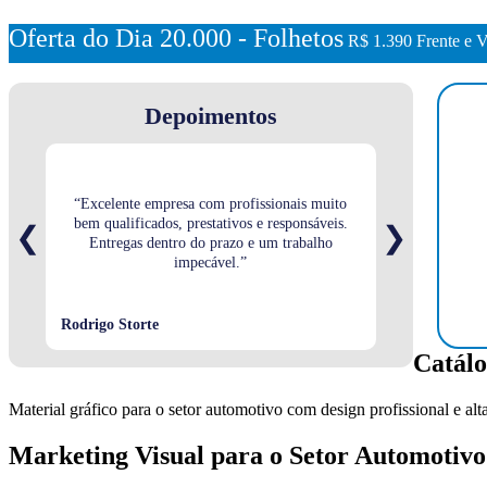
Oferta do Dia 20.000 - Folhetos
R$ 1.390
Frente e V
Depoimentos
“Excelente empresa com profissionais muito
bem qualificados, prestativos e responsáveis.
“Sempre prestat
❮
❯
Entregas dentro do prazo e um trabalho
ótima e
impecável.”
Rodrigo Storte
Stéfany Christ
Catálo
Material gráfico para o setor automotivo com design profissional e alt
Marketing Visual para o Setor Automotivo