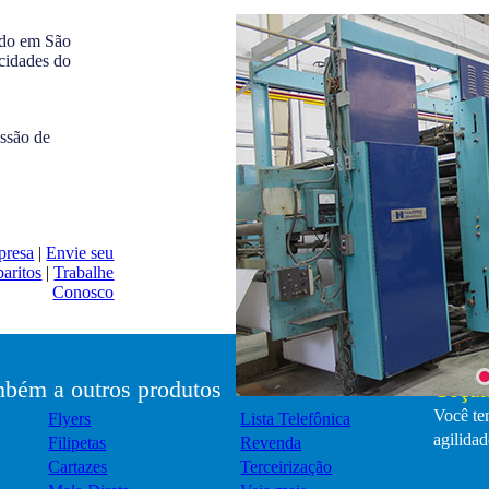
ado em São
cidades do
ssão de
presa
|
Envie seu
aritos
|
Trabalhe
Conosco
bém a outros produtos
Orçam
Você tem
Flyers
Lista Telefônica
agilidad
Filipetas
Revenda
Cartazes
Terceirização