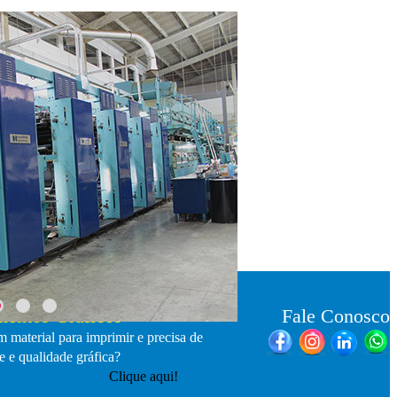
entos Gráficos
Fale Conosco
 material para imprimir e precisa de
e e qualidade gráfica?
Clique aqui!