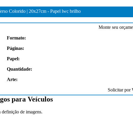
erso Colorido | 20x27cm - Papel lwc brilho
Monte seu orçamen
Formato:
Páginas:
Papel:
ivos, a qualidade dos materiais é
“Excelente qualidade, atendimento e tr
 a entrega super rápida.”
gráfico. Entregam no prazo!”
Quantidade:
Arte:
ina
Tânia Salomão
Solicitar por
gos para Veículos
a definição de imagens.