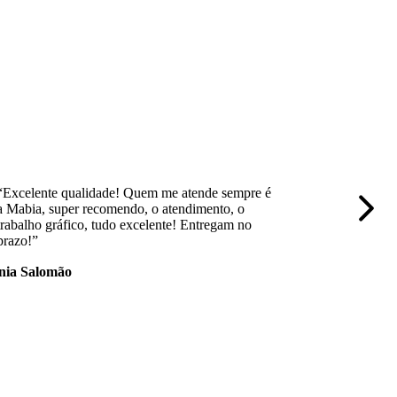
“Excelente qualidade! Quem me atende sempre é
“Empresa 
a Mabia, super recomendo, o atendimento, o
trabalho,
trabalho gráfico, tudo excelente! Entregam no
nota 10.
prazo!”
nia Salomão
Mayara 