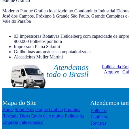
Parque Gráfico
Moderno Parque Gráfico localizado no Condomínio Industrial Eldor
José dos Campos, Próximo à Grande São Paulo, Grande Campinas e 
Vale do Paraíba
03 Impressoras Rotativas Heildelberg com capacidade de impre
900.000 Folhetos por hora
Impressora Plana Sakurai
Guilhotinas automáticas computadorizadas
Alceadeiras Muller Martini
Atendemos
Política da Em
Arquivo
|
Gab
todo o Brasil
Mapa do Site
Atendemos tam
Home
Sobre Nós
Parque Gráfico
Produtos
Folhetos
Revenda
Dicas
Envio de Arquivo
Política da
Panfletos
Empresa
Fale conosco
Revistas