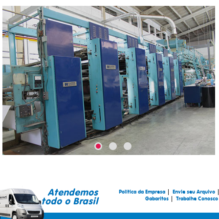
Atendemos
|
|
Política da Empresa
Envie seu Arquivo
|
todo o Brasil
Gabaritos
Trabalhe Conosco