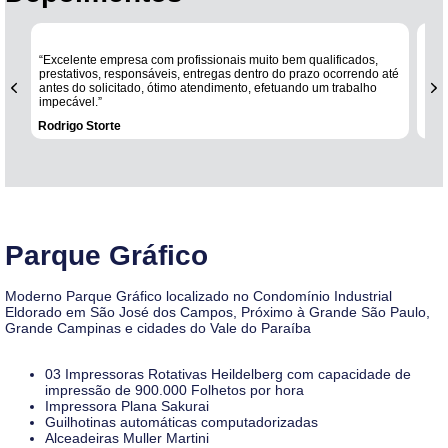
“Excelente empresa com profissionais muito bem qualificados,
“Sem
prestativos, responsáveis, entregas dentro do prazo ocorrendo até
ent
antes do solicitado, ótimo atendimento, efetuando um trabalho
pro
impecável.”
Rodrigo Storte
Sté
Parque Gráfico
Moderno Parque Gráfico localizado no Condomínio Industrial
Eldorado em São José dos Campos, Próximo à Grande São Paulo,
Grande Campinas e cidades do Vale do Paraíba
03 Impressoras Rotativas Heildelberg com capacidade de
impressão de 900.000 Folhetos por hora
Impressora Plana Sakurai
Guilhotinas automáticas computadorizadas
Alceadeiras Muller Martini