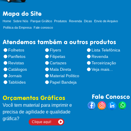
Mapa do Site
Home
Sobre Nós
Parque Gráfico
Produtos
Revenda
Dicas
Envio de Arquivo
Política da Empresa
Fale conosco
Atendemos também a outros produtos
Folhetos
Flyers
Lista Telefônica
Panfletos
Filipetas
Revenda
Revistas
Cartazes
Terceirização
Catálogos
Mala Direta
Veja mais...
Jornais
Material Político
Tablóides
Papel Bandeja
Fale Conosco
Orçamentos Gráficos
Você tem material para imprimir e
precisa de agilidade e qualidade
gráfica?
Clique aqui!